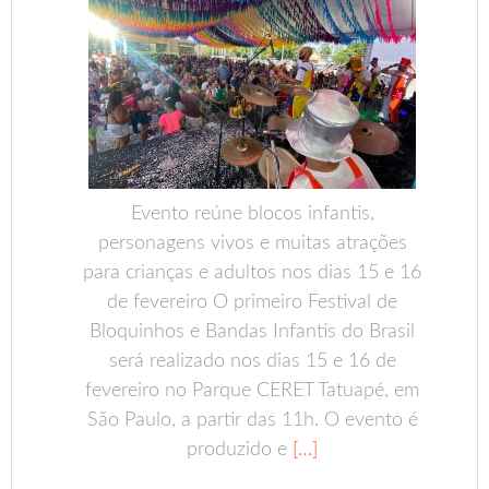
Evento reúne blocos infantis,
personagens vivos e muitas atrações
para crianças e adultos nos dias 15 e 16
de fevereiro O primeiro Festival de
Bloquinhos e Bandas Infantis do Brasil
será realizado nos dias 15 e 16 de
fevereiro no Parque CERET Tatuapé, em
São Paulo, a partir das 11h. O evento é
produzido e
[…]