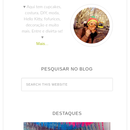
♥ Aqui tem cupcakes,
costura, DIY, moda,
Hello Kitty, fofurices,
decoração e muito
mais. Entre e divirta-se!
♥
Mais...
PESQUISAR NO BLOG
DESTAQUES