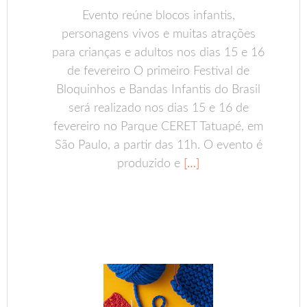
Evento reúne blocos infantis,
personagens vivos e muitas atrações
para crianças e adultos nos dias 15 e 16
de fevereiro O primeiro Festival de
Bloquinhos e Bandas Infantis do Brasil
será realizado nos dias 15 e 16 de
fevereiro no Parque CERET Tatuapé, em
São Paulo, a partir das 11h. O evento é
produzido e
[…]