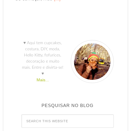
♥ Aqui tem cupcakes,
costura, DIY, moda,
Hello Kitty, fofurices,
decoração e muito
mais. Entre e divirta-se!
♥
Mais...
PESQUISAR NO BLOG