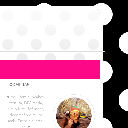
COMPRAS
♥ Aqui tem cupcakes,
costura, DIY, moda,
Hello Kitty, fofurices,
decoração e muito
mais. Entre e divirta-
se! ♥