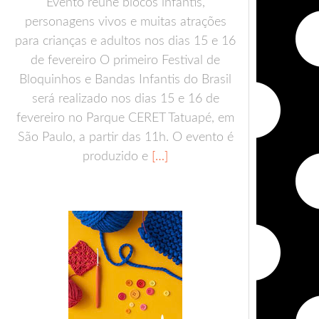
Evento reúne blocos infantis,
personagens vivos e muitas atrações
para crianças e adultos nos dias 15 e 16
de fevereiro O primeiro Festival de
Bloquinhos e Bandas Infantis do Brasil
será realizado nos dias 15 e 16 de
fevereiro no Parque CERET Tatuapé, em
São Paulo, a partir das 11h. O evento é
produzido e
[…]