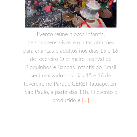
Evento reúne blocos infantis,
personagens vivos e muitas atrações
para crianças e adultos nos dias 15 e 16
de fevereiro O primeiro Festival de
Bloquinhos e Bandas Infantis do Brasil
será realizado nos dias 15 e 16 de
fevereiro no Parque CERET Tatuapé, em
São Paulo, a partir das 11h. O evento é
produzido e
[…]