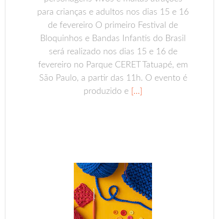
para crianças e adultos nos dias 15 e 16
de fevereiro O primeiro Festival de
Bloquinhos e Bandas Infantis do Brasil
será realizado nos dias 15 e 16 de
fevereiro no Parque CERET Tatuapé, em
São Paulo, a partir das 11h. O evento é
produzido e
[…]