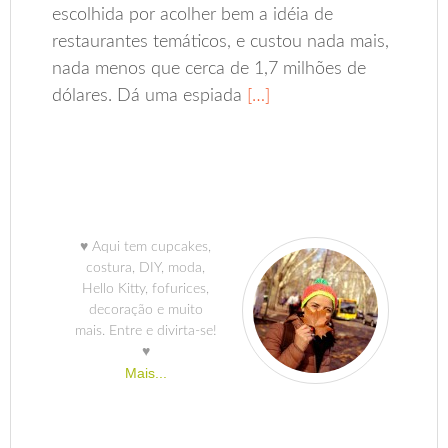
escolhida por acolher bem a idéia de
restaurantes temáticos, e custou nada mais,
nada menos que cerca de 1,7 milhões de
dólares. Dá uma espiada
[…]
♥ Aqui tem cupcakes,
costura, DIY, moda,
Hello Kitty, fofurices,
decoração e muito
mais. Entre e divirta-se!
♥
Mais...