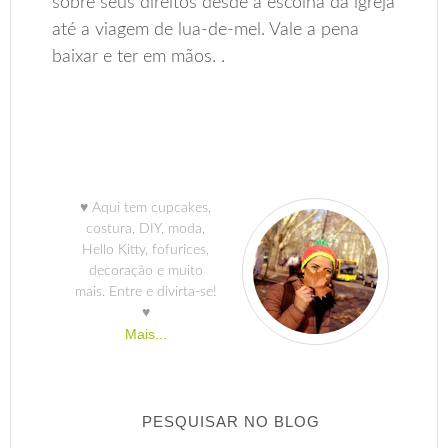
sobre seus direitos desde a escolha da igreja
até a viagem de lua-de-mel. Vale a pena
baixar e ter em mãos. .
♥ Aqui tem cupcakes,
costura, DIY, moda,
Hello Kitty, fofurices,
decoração e muito
mais. Entre e divirta-se!
♥
Mais...
PESQUISAR NO BLOG