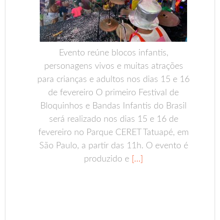
Evento reúne blocos infantis,
personagens vivos e muitas atrações
para crianças e adultos nos dias 15 e 16
de fevereiro O primeiro Festival de
Bloquinhos e Bandas Infantis do Brasil
será realizado nos dias 15 e 16 de
fevereiro no Parque CERET Tatuapé, em
São Paulo, a partir das 11h. O evento é
produzido e
[…]