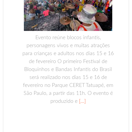
Evento reúne blocos infantis,
personagens vivos e muitas atrações
para crianças e adultos nos dias 15 e 16
de fevereiro O primeiro Festival de
Bloquinhos e Bandas Infantis do Brasil
será realizado nos dias 15 e 16 de
fevereiro no Parque CERET Tatuapé, em
São Paulo, a partir das 11h. O evento é
produzido e
[…]