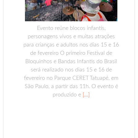
Evento reúne blocos infantis,
personagens vivos e muitas atrações
para crianças e adultos nos dias 15 e 16
de fevereiro O primeiro Festival de
Bloquinhos e Bandas Infantis do Brasil
será realizado nos dias 15 e 16 de
fevereiro no Parque CERET Tatuapé, em
São Paulo, a partir das 11h. O evento é
produzido e
[…]