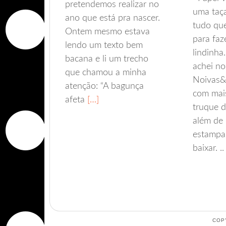
pretendemos realizar no
uma taça
ano que está pra nascer.
tudo que
Ontem mesmo estava
para faz
lendo um texto bem
lindinha
bacana e li um trecho
achei no
que chamou a minha
Noivas&
atenção: “A bagunça
com mai
afeta
[…]
truque d
além de 
estampa
baixar. 
COP