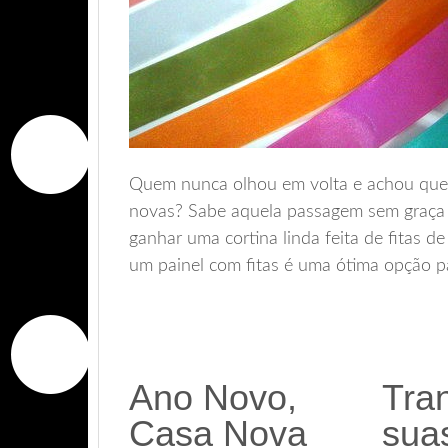
Quem nunca olhou em volta e achou que 
novas? Sabe aquela passagem sem graça 
ganhar uma cortina linda feita de fitas d
um painel com fitas é uma ótima opção p
Ano Novo,
Tra
Casa Nova
sua