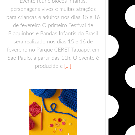
Evento reúne blocos infantis,
personagens vivos e muitas atrações
para crianças e adultos nos dias 15 e 16
de fevereiro O primeiro Festival de
Bloquinhos e Bandas Infantis do Brasil
será realizado nos dias 15 e 16 de
fevereiro no Parque CERET Tatuapé, em
São Paulo, a partir das 11h. O evento é
produzido e
[…]