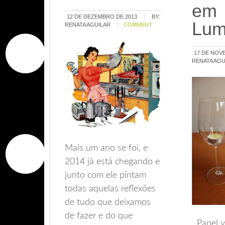
em
12 DE DEZEMBRO DE 2013
BY:
Lum
RENATA AGUILAR
COMMENT
17 DE NOV
RENATA AGU
Mais um ano se foi, e
2014 já está chegando e
junto com ele pintam
todas aquelas reflexões
de tudo que deixamos
de fazer e do que
Papel ve