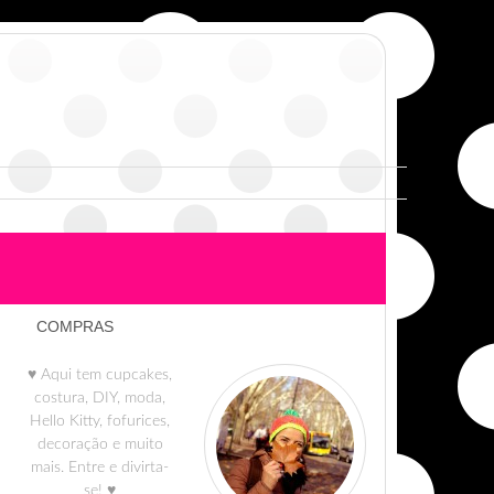
COMPRAS
♥ Aqui tem cupcakes,
costura, DIY, moda,
Hello Kitty, fofurices,
decoração e muito
mais. Entre e divirta-
se! ♥