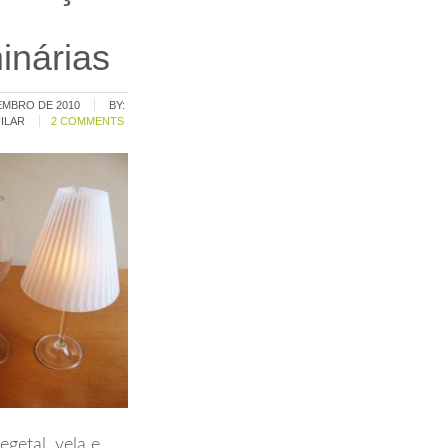
inárias
EMBRO DE 2010
BY:
ILAR
2 COMMENTS
getal, vela e