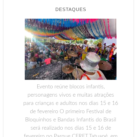
DESTAQUES
Evento reúne blocos infantis,
personagens vivos e muitas atrações
para crianças e adultos nos dias 15 e 16
de fevereiro O primeiro Festival de
Bloquinhos e Bandas Infantis do Brasil
será realizado nos dias 15 e 16 de
fevereiro no Parque CERET Tatuapé, em