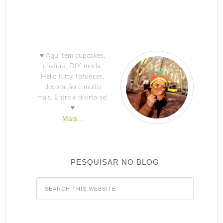
♥ Aqui tem cupcakes,
costura, DIY, moda,
Hello Kitty, fofurices,
decoração e muito
mais. Entre e divirta-se!
♥
Mais...
PESQUISAR NO BLOG