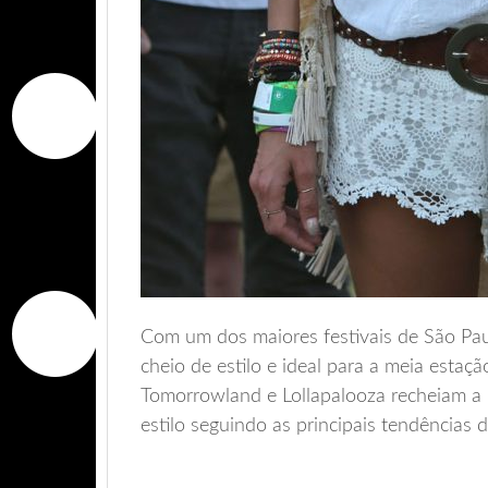
Com um dos maiores festivais de São Pau
cheio de estilo e ideal para a meia estaç
Tomorrowland e Lollapalooza recheiam a 
estilo seguindo as principais tendência