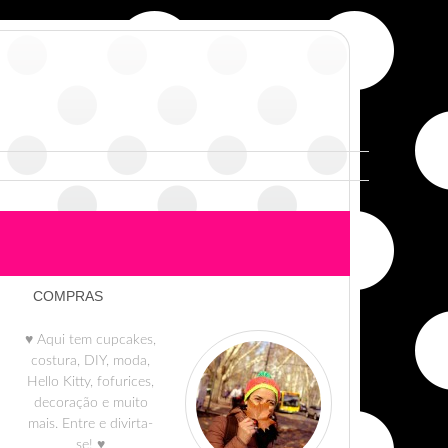
COMPRAS
♥ Aqui tem cupcakes,
costura, DIY, moda,
Hello Kitty, fofurices,
decoração e muito
mais. Entre e divirta-
se! ♥