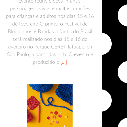
Evento reúne blocos infantis,
personagens vivos e muitas atrações
para crianças e adultos nos dias 15 e 16
de fevereiro O primeiro Festival de
Bloquinhos e Bandas Infantis do Brasil
será realizado nos dias 15 e 16 de
fevereiro no Parque CERET Tatuapé, em
São Paulo, a partir das 11h. O evento é
produzido e
[…]