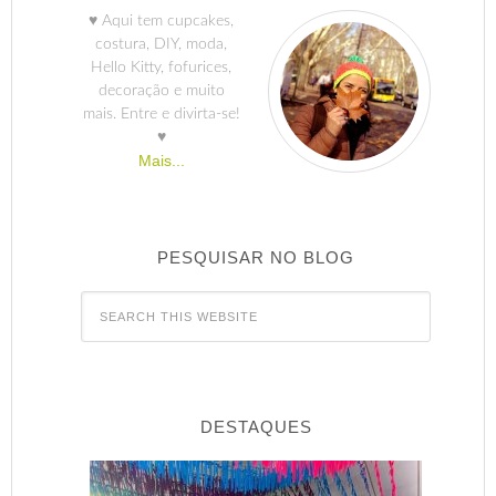
♥ Aqui tem cupcakes,
costura, DIY, moda,
Hello Kitty, fofurices,
decoração e muito
mais. Entre e divirta-se!
♥
Mais...
PESQUISAR NO BLOG
DESTAQUES