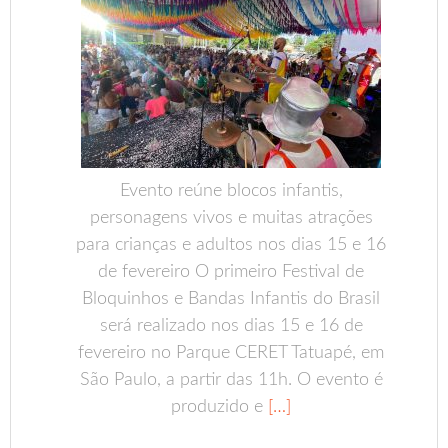
Evento reúne blocos infantis,
personagens vivos e muitas atrações
para crianças e adultos nos dias 15 e 16
de fevereiro O primeiro Festival de
Bloquinhos e Bandas Infantis do Brasil
será realizado nos dias 15 e 16 de
fevereiro no Parque CERET Tatuapé, em
São Paulo, a partir das 11h. O evento é
produzido e
[…]