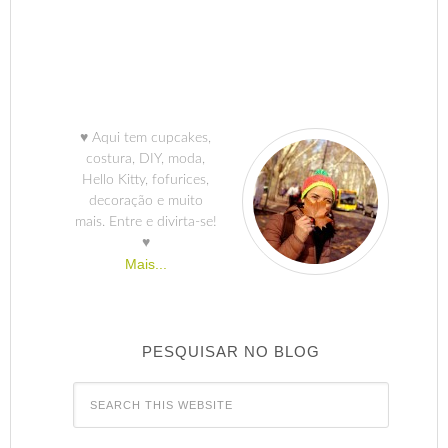
♥ Aqui tem cupcakes,
costura, DIY, moda,
Hello Kitty, fofurices,
decoração e muito
mais. Entre e divirta-se!
♥
Mais...
PESQUISAR NO BLOG