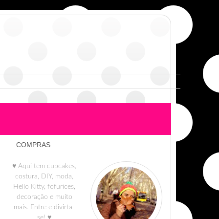
COMPRAS
♥ Aqui tem cupcakes,
costura, DIY, moda,
Hello Kitty, fofurices,
decoração e muito
mais. Entre e divirta-
se! ♥