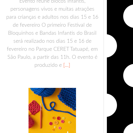
Evento reúne blocos infantis,
personagens vivos e muitas atrações
para crianças e adultos nos dias 15 e 16
de fevereiro O primeiro Festival de
Bloquinhos e Bandas Infantis do Brasil
será realizado nos dias 15 e 16 de
fevereiro no Parque CERET Tatuapé, em
São Paulo, a partir das 11h. O evento é
produzido e
[…]