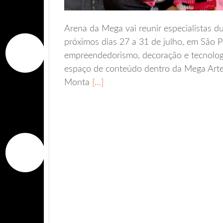
Arena da Mega vai reunir especialistas d
próximos dias 27 a 31 de julho, em São P
empreendedorismo, decoração e tecnolog
espaço de conteúdo dentro da Mega Artes
Monta
[…]