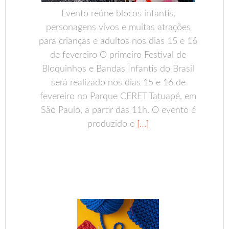
Evento reúne blocos infantis,
personagens vivos e muitas atrações
para crianças e adultos nos dias 15 e 16
de fevereiro O primeiro Festival de
Bloquinhos e Bandas Infantis do Brasil
será realizado nos dias 15 e 16 de
fevereiro no Parque CERET Tatuapé, em
São Paulo, a partir das 11h. O evento é
produzido e
[…]