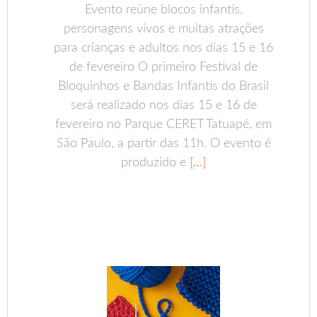
Evento reúne blocos infantis,
personagens vivos e muitas atrações
para crianças e adultos nos dias 15 e 16
de fevereiro O primeiro Festival de
Bloquinhos e Bandas Infantis do Brasil
será realizado nos dias 15 e 16 de
fevereiro no Parque CERET Tatuapé, em
São Paulo, a partir das 11h. O evento é
produzido e
[…]