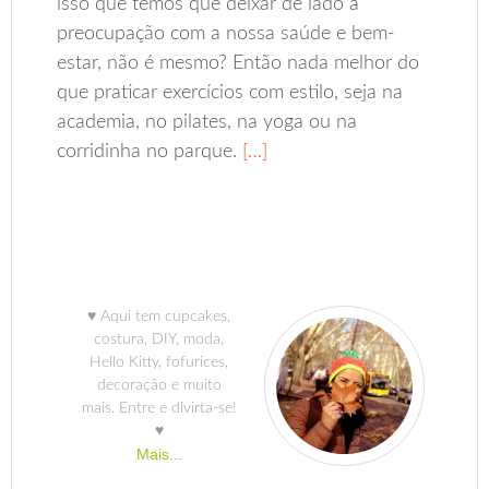
isso que temos que deixar de lado a
preocupação com a nossa saúde e bem-
estar, não é mesmo? Então nada melhor do
que praticar exercícios com estilo, seja na
academia, no pilates, na yoga ou na
corridinha no parque.
[…]
♥ Aqui tem cupcakes,
costura, DIY, moda,
Hello Kitty, fofurices,
decoração e muito
mais. Entre e divirta-se!
♥
Mais...