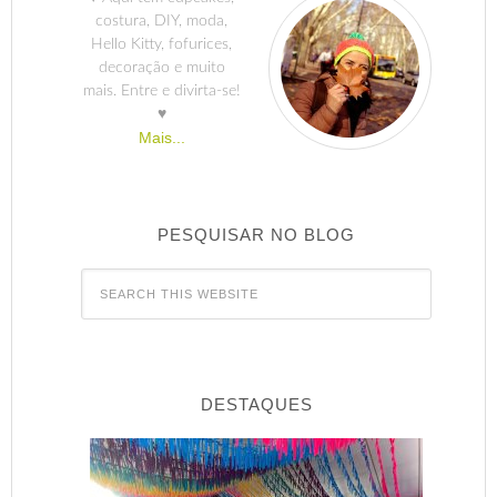
costura, DIY, moda,
Hello Kitty, fofurices,
decoração e muito
mais. Entre e divirta-se!
♥
Mais...
PESQUISAR NO BLOG
DESTAQUES