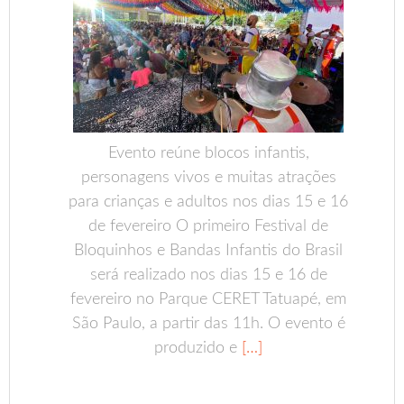
Evento reúne blocos infantis,
personagens vivos e muitas atrações
para crianças e adultos nos dias 15 e 16
de fevereiro O primeiro Festival de
Bloquinhos e Bandas Infantis do Brasil
será realizado nos dias 15 e 16 de
fevereiro no Parque CERET Tatuapé, em
São Paulo, a partir das 11h. O evento é
produzido e
[…]