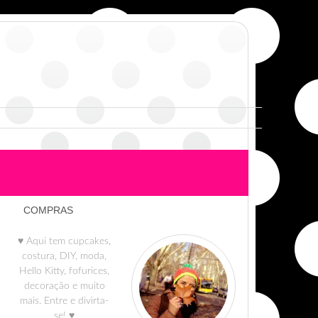
COMPRAS
♥ Aqui tem cupcakes,
costura, DIY, moda,
Hello Kitty, fofurices,
decoração e muito
mais. Entre e divirta-
se! ♥