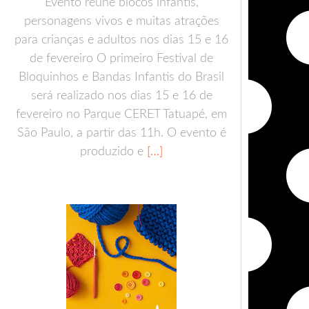
Evento reúne blocos infantis,
personagens vivos e muitas atrações
para crianças e adultos nos dias 15 e 16
de fevereiro O primeiro Festival de
Bloquinhos e Bandas Infantis do Brasil
será realizado nos dias 15 e 16 de
fevereiro no Parque CERET Tatuapé, em
São Paulo, a partir das 11h. O evento é
produzido e
[…]