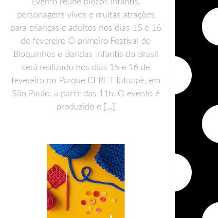
Evento reúne blocos infantis,
personagens vivos e muitas atrações
para crianças e adultos nos dias 15 e 16
de fevereiro O primeiro Festival de
Bloquinhos e Bandas Infantis do Brasil
será realizado nos dias 15 e 16 de
fevereiro no Parque CERET Tatuapé, em
São Paulo, a partir das 11h. O evento é
produzido e
[…]