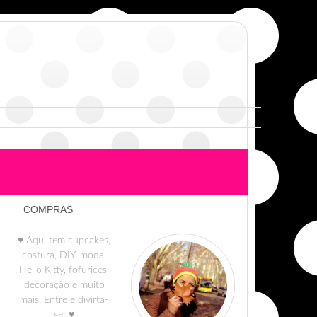
COMPRAS
♥ Aqui tem cupcakes,
costura, DIY, moda,
Hello Kitty, fofurices,
decoração e muito
mais. Entre e divirta-
se! ♥