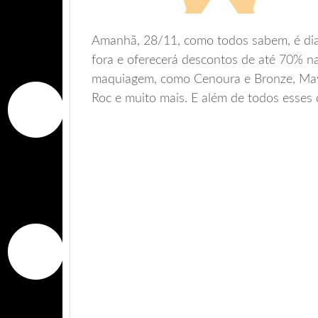
Amanhã, 28/11, como todos sabem, é di
fora e oferecerá descontos de até 70% na
maquiagem, como Cenoura e Bronze, Mayb
Roc e muito mais. E além de todos esses 