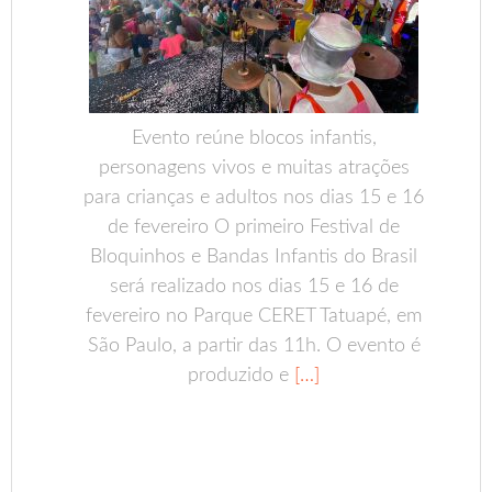
Evento reúne blocos infantis,
personagens vivos e muitas atrações
para crianças e adultos nos dias 15 e 16
de fevereiro O primeiro Festival de
Bloquinhos e Bandas Infantis do Brasil
será realizado nos dias 15 e 16 de
fevereiro no Parque CERET Tatuapé, em
São Paulo, a partir das 11h. O evento é
produzido e
[…]