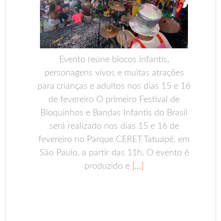
Evento reúne blocos infantis,
personagens vivos e muitas atrações
para crianças e adultos nos dias 15 e 16
de fevereiro O primeiro Festival de
Bloquinhos e Bandas Infantis do Brasil
será realizado nos dias 15 e 16 de
fevereiro no Parque CERET Tatuapé, em
São Paulo, a partir das 11h. O evento é
produzido e
[…]