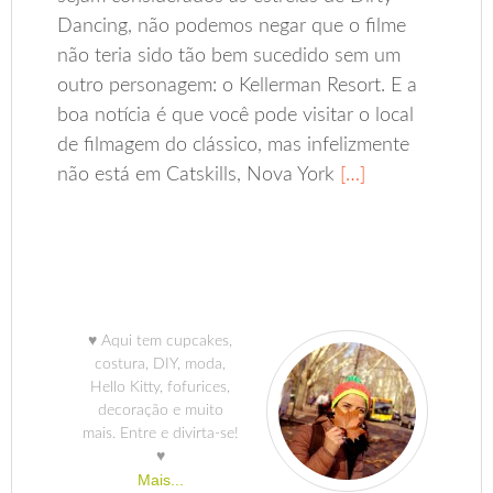
Dancing, não podemos negar que o filme
não teria sido tão bem sucedido sem um
outro personagem: o Kellerman Resort. E a
boa notícia é que você pode visitar o local
de filmagem do clássico, mas infelizmente
não está em Catskills, Nova York
[…]
♥ Aqui tem cupcakes,
costura, DIY, moda,
Hello Kitty, fofurices,
decoração e muito
mais. Entre e divirta-se!
♥
Mais...