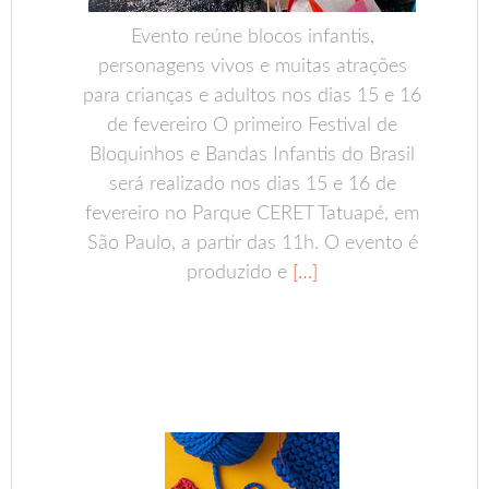
Evento reúne blocos infantis,
personagens vivos e muitas atrações
para crianças e adultos nos dias 15 e 16
de fevereiro O primeiro Festival de
Bloquinhos e Bandas Infantis do Brasil
será realizado nos dias 15 e 16 de
fevereiro no Parque CERET Tatuapé, em
São Paulo, a partir das 11h. O evento é
produzido e
[…]