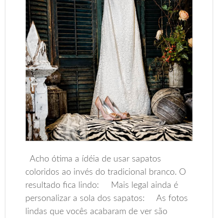
Acho ótima a ídéia de usar sapatos
coloridos ao invés do tradicional branco. O
resultado fica lindo: Mais legal ainda é
personalizar a sola dos sapatos: As fotos
lindas que vocês acabaram de ver são