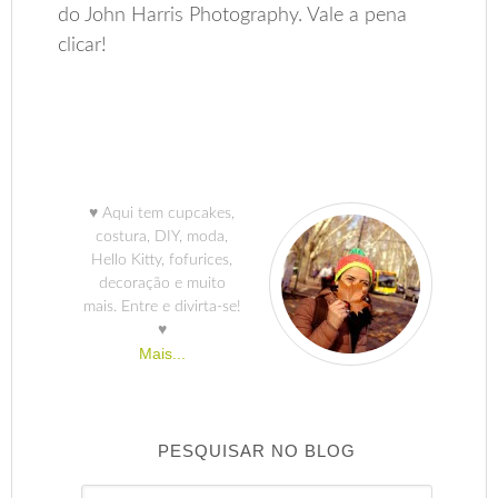
do John Harris Photography. Vale a pena
clicar!
♥ Aqui tem cupcakes,
costura, DIY, moda,
Hello Kitty, fofurices,
decoração e muito
mais. Entre e divirta-se!
♥
Mais...
PESQUISAR NO BLOG