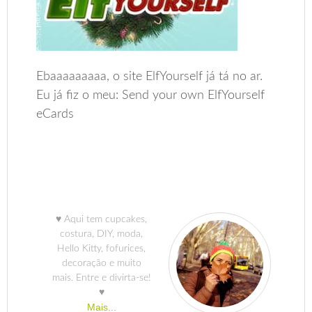
Ebaaaaaaaaa, o site ElfYourself já tá no ar.
Eu já fiz o meu: Send your own ElfYourself
eCards
♥ Aqui tem cupcakes,
costura, DIY, moda,
Hello Kitty, fofurices,
decoração e muito
mais. Entre e divirta-se!
♥
Mais...