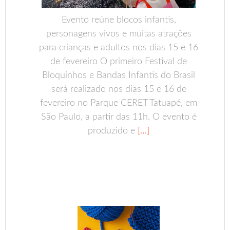
Evento reúne blocos infantis,
personagens vivos e muitas atrações
para crianças e adultos nos dias 15 e 16
de fevereiro O primeiro Festival de
Bloquinhos e Bandas Infantis do Brasil
será realizado nos dias 15 e 16 de
fevereiro no Parque CERET Tatuapé, em
São Paulo, a partir das 11h. O evento é
produzido e
[…]