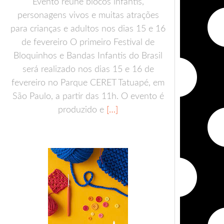
Evento reúne blocos infantis,
personagens vivos e muitas atrações
para crianças e adultos nos dias 15 e 16
de fevereiro O primeiro Festival de
Bloquinhos e Bandas Infantis do Brasil
será realizado nos dias 15 e 16 de
fevereiro no Parque CERET Tatuapé, em
São Paulo, a partir das 11h. O evento é
produzido e
[…]