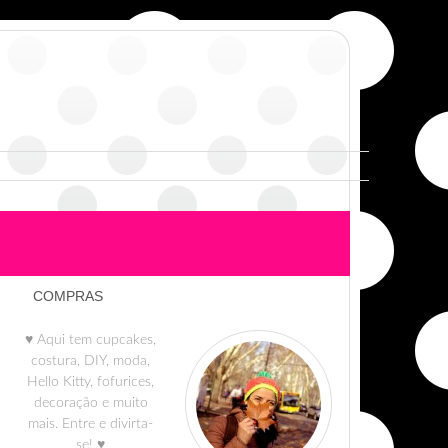
COMPRAS
♥ Aqui tem cupcakes,
costura, DIY, moda,
Hello Kitty, fofurices,
decoração e muito
mais. Entre e divirta-
se! ♥