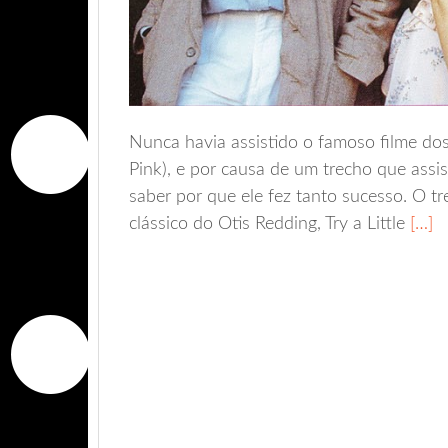
Nunca havia assistido o famoso filme dos
Pink), e por causa de um trecho que assis
saber por que ele fez tanto sucesso. O t
clássico do Otis Redding, Try a Little
[…]