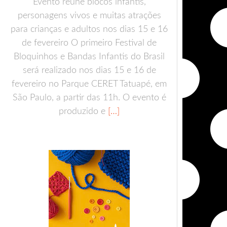
Evento reúne blocos infantis,
personagens vivos e muitas atrações
para crianças e adultos nos dias 15 e 16
de fevereiro O primeiro Festival de
Bloquinhos e Bandas Infantis do Brasil
será realizado nos dias 15 e 16 de
fevereiro no Parque CERET Tatuapé, em
São Paulo, a partir das 11h. O evento é
produzido e
[…]