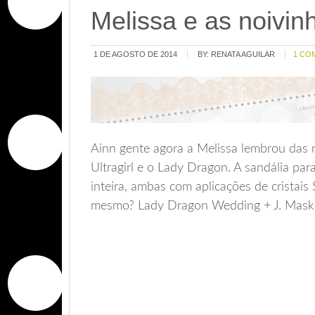
Melissa e as noivin
1 DE AGOSTO DE 2014
BY:
RENATA AGUILAR
1 CO
Ainn gente agora a Melissa lembrou das 
Ultragirl e o Lady Dragon. A sandália par
inteira, ambas com aplicações de cristais
mesmo? Lady Dragon Wedding + J. Mask