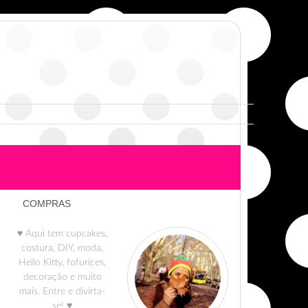
COMPRAS
♥ Aqui tem cupcakes,
costura, DIY, moda,
Hello Kitty, fofurices,
decoração e muito
mais. Entre e divirta-
se! ♥