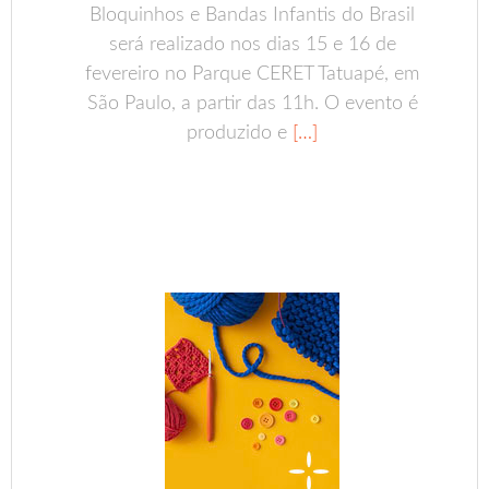
Bloquinhos e Bandas Infantis do Brasil
será realizado nos dias 15 e 16 de
fevereiro no Parque CERET Tatuapé, em
São Paulo, a partir das 11h. O evento é
produzido e
[…]