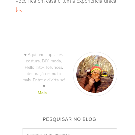
você fica em casa e tem a experiência única
[…]
♥ Aqui tem cupcakes,
costura, DIY, moda,
Hello Kitty, fofurices,
decoração e muito
mais. Entre e divirta-se!
♥
Mais...
PESQUISAR NO BLOG