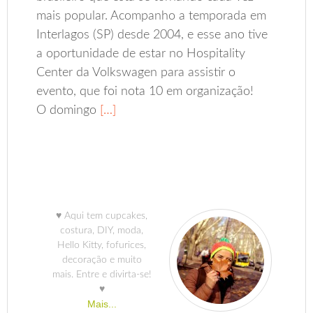
mais popular. Acompanho a temporada em
Interlagos (SP) desde 2004, e esse ano tive
a oportunidade de estar no Hospitality
Center da Volkswagen para assistir o
evento, que foi nota 10 em organização!
O domingo
[…]
♥ Aqui tem cupcakes,
costura, DIY, moda,
Hello Kitty, fofurices,
decoração e muito
mais. Entre e divirta-se!
♥
Mais...