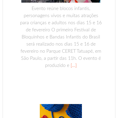
Evento reúne blocos infantis,
personagens vivos e muitas atrações
para crianças e adultos nos dias 15 e 16
de fevereiro O primeiro Festival de
Bloquinhos e Bandas Infantis do Brasil
será realizado nos dias 15 e 16 de
fevereiro no Parque CERET Tatuapé, em
São Paulo, a partir das 11h. O evento é
produzido e
[…]