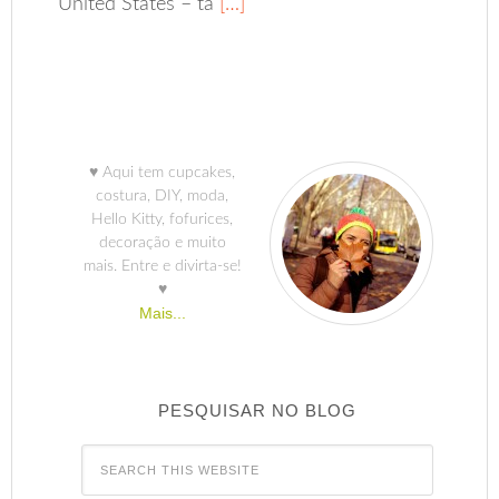
United States – tá
[…]
♥ Aqui tem cupcakes,
costura, DIY, moda,
Hello Kitty, fofurices,
decoração e muito
mais. Entre e divirta-se!
♥
Mais...
PESQUISAR NO BLOG