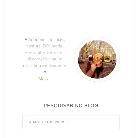
♥ Aqui tem cupcakes,
costura, DIY, moda,
Hello Kitty, fofurices,
decoração e muito
mais. Entre e divirta-se!
♥
Mais...
PESQUISAR NO BLOG