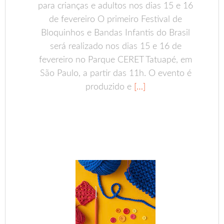
para crianças e adultos nos dias 15 e 16
de fevereiro O primeiro Festival de
Bloquinhos e Bandas Infantis do Brasil
será realizado nos dias 15 e 16 de
fevereiro no Parque CERET Tatuapé, em
São Paulo, a partir das 11h. O evento é
produzido e
[…]