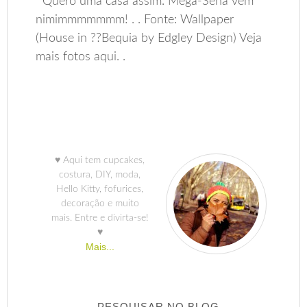
Quero uma casa assim. Mega-Sena vem
nimimmmmmmm! . . Fonte: Wallpaper
(House in ??Bequia by Edgley Design) Veja
mais fotos aqui. .
♥ Aqui tem cupcakes,
costura, DIY, moda,
Hello Kitty, fofurices,
decoração e muito
mais. Entre e divirta-se!
♥
Mais...
PESQUISAR NO BLOG