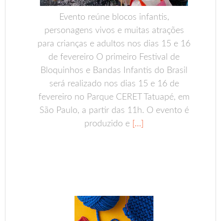
Evento reúne blocos infantis,
personagens vivos e muitas atrações
para crianças e adultos nos dias 15 e 16
de fevereiro O primeiro Festival de
Bloquinhos e Bandas Infantis do Brasil
será realizado nos dias 15 e 16 de
fevereiro no Parque CERET Tatuapé, em
São Paulo, a partir das 11h. O evento é
produzido e
[…]