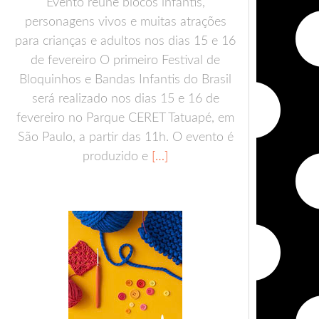
Evento reúne blocos infantis,
personagens vivos e muitas atrações
para crianças e adultos nos dias 15 e 16
de fevereiro O primeiro Festival de
Bloquinhos e Bandas Infantis do Brasil
será realizado nos dias 15 e 16 de
fevereiro no Parque CERET Tatuapé, em
São Paulo, a partir das 11h. O evento é
produzido e
[…]