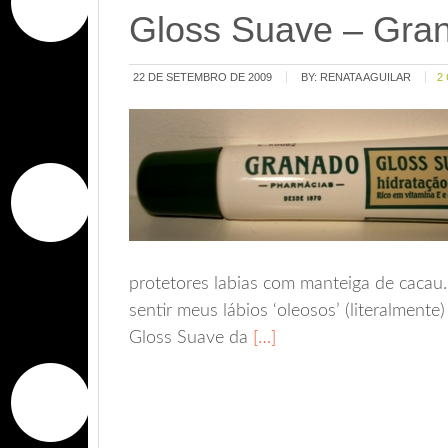
Gloss Suave – Gra
22 DE SETEMBRO DE 2009
BY:
RENATA AGUILAR
2
protetores labias com manteiga de caca
sentir meus lábios ‘oleosos’ (literalmente
Gloss Suave da
[…]