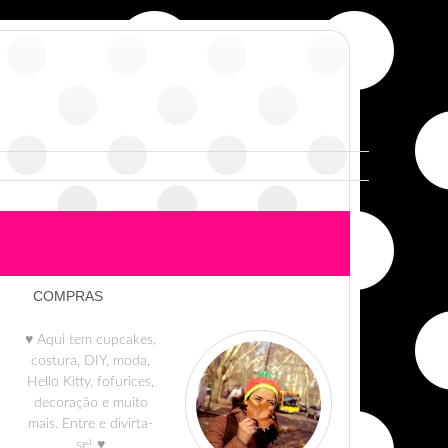
COMPRAS
♥ Aqui tem cupcakes,
costura, DIY, moda,
Hello Kitty, fofurices,
decoração e muito
mais. Entre e divirta-
se! ♥