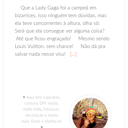
Que a Lady Gaga foi a campeã em
bizarrices, isso ninguém tem dúvidas, mas
ela teve concorrentes à altura, olha só:
Será que ela consegue ver alguma coisa?
Até que ficou engraçado! Mesmo sendo
Louis Vuitton, sem chance! Não dá pra
salvar nada nesse visu!
[…]
♥ Aqui tem cupcakes,
costura, DIY, moda,
Hello Kitty, fofurices,
decoração e muito
mais. Entre e divirta-se!
♥