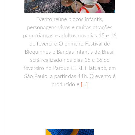
Evento reúne blocos infantis,
personagens vivos e muitas atrações
para crianças e adultos nos dias 15 e 16
de fevereiro O primeiro Festival de
Bloquinhos e Bandas Infantis do Brasil
será realizado nos dias 15 e 16 de
fevereiro no Parque CERET Tatuapé, em
São Paulo, a partir das 11h. O evento é
produzido e
[…]