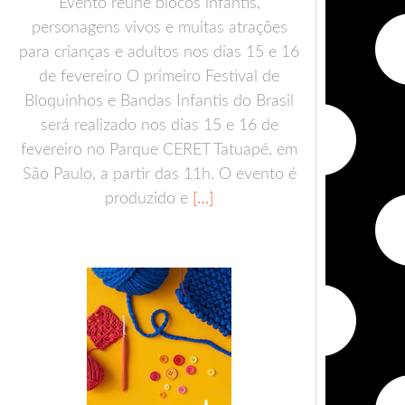
Evento reúne blocos infantis,
personagens vivos e muitas atrações
para crianças e adultos nos dias 15 e 16
de fevereiro O primeiro Festival de
Bloquinhos e Bandas Infantis do Brasil
será realizado nos dias 15 e 16 de
fevereiro no Parque CERET Tatuapé, em
São Paulo, a partir das 11h. O evento é
produzido e
[…]