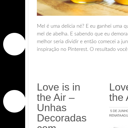
Mel é uma delícia né? E eu ganhei uma q
mel de abelha. E sabendo que eu demorar
melhor seria dividir e então comecei a ju
inspiração no Pinterest. O resultado voc
Love is in
Love
the Air –
the
Unhas
5 DE JUNHO
Decoradas
RENATA AGU