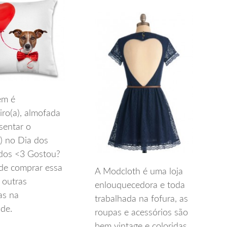
em é
iro(a), almofada
sentar o
) no Dia dos
os <3 Gostou?
de comprar essa
A Modcloth é uma loja
 outras
enlouquecedora e toda
as na
trabalhada na fofura, as
de.
roupas e acessórios são
bem vintage e coloridas,