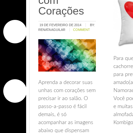
com
Corações
19 DE FEVEREIRO DE 2014
BY:
RENATA AGUILAR
COMMENT
Para qu
cachorre
para pre
Aprenda a decorar suas
amado(a
unhas com corações sem
Namorad
precisar ir ao salão. O
Você po
passo-a-passo é fácil
e muitas
demais, é só
almofad
acompanhar as imagens
Kombigo
abaixo que dispensam