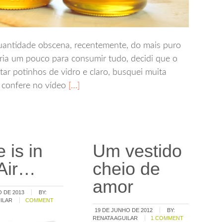
uantidade obscena, recentemente, do mais puro
ia um pouco para consumir tudo, decidi que o
ntar potinhos de vidro e claro, busquei muita
ê confere no vídeo
[…]
 is in
Um vestido
 Air…
cheio de
amor
 DE 2013
BY:
ILAR
COMMENT
19 DE JUNHO DE 2012
BY:
RENATA AGUILAR
1 COMMENT