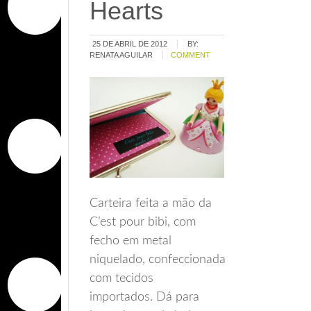
Hearts
25 DE ABRIL DE 2012
BY:
RENATA AGUILAR
COMMENT
Carteira feita a mão da
C’est pour bibi, com
fecho em metal
niquelado, confeccionada
com tecidos
importados. Dá para