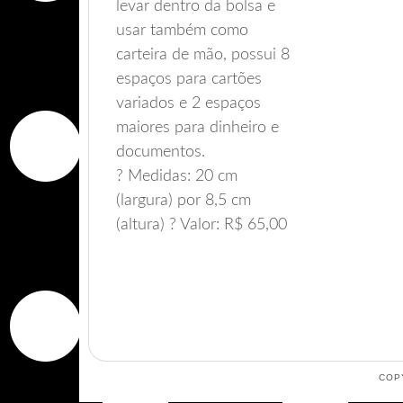
levar dentro da bolsa e
usar também como
carteira de mão, possui 8
espaços para cartões
variados e 2 espaços
maiores para dinheiro e
documentos.
? Medidas: 20 cm
(largura) por 8,5 cm
(altura) ? Valor: R$ 65,00
COP