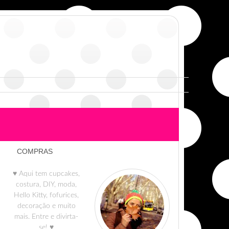
COMPRAS
♥ Aqui tem cupcakes,
costura, DIY, moda,
Hello Kitty, fofurices,
decoração e muito
mais. Entre e divirta-
se! ♥