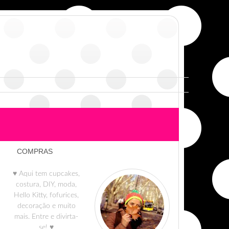
COMPRAS
♥ Aqui tem cupcakes,
costura, DIY, moda,
Hello Kitty, fofurices,
decoração e muito
mais. Entre e divirta-
se! ♥