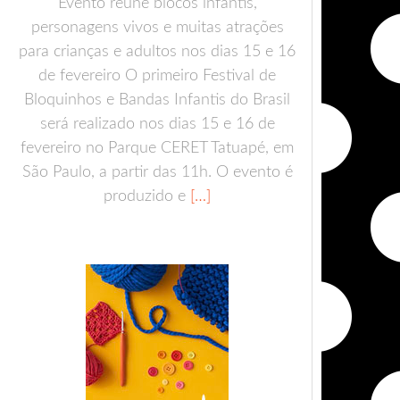
Evento reúne blocos infantis,
personagens vivos e muitas atrações
para crianças e adultos nos dias 15 e 16
de fevereiro O primeiro Festival de
Bloquinhos e Bandas Infantis do Brasil
será realizado nos dias 15 e 16 de
fevereiro no Parque CERET Tatuapé, em
São Paulo, a partir das 11h. O evento é
produzido e
[…]