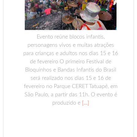
Evento reúne blocos infantis,
personagens vivos e muitas atrações
para crianças e adultos nos dias 15 e 16
de fevereiro O primeiro Festival de
Bloquinhos e Bandas Infantis do Brasil
será realizado nos dias 15 e 16 de
fevereiro no Parque CERET Tatuapé, em
São Paulo, a partir das 11h. O evento é
produzido e
[…]