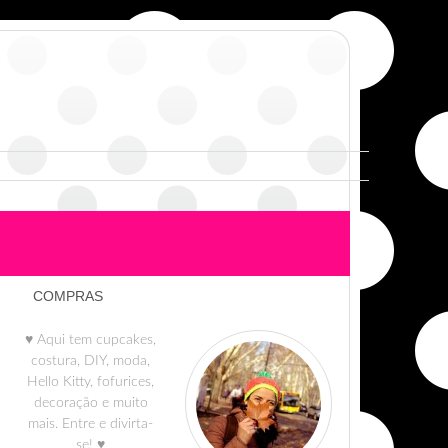
COMPRAS
♥ Aqui tem cupcakes,
costura, DIY, moda,
Hello Kitty, fofurices,
decoração e muito
mais. Entre e divirta-
se! ♥