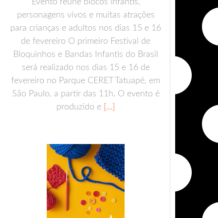
Evento reúne blocos infantis,
personagens vivos e muitas atrações
para crianças e adultos nos dias 15 e 16
de fevereiro O primeiro Festival de
Bloquinhos e Bandas Infantis do Brasil
será realizado nos dias 15 e 16 de
fevereiro no Parque CERET Tatuapé, em
São Paulo, a partir das 11h. O evento é
produzido e
[…]