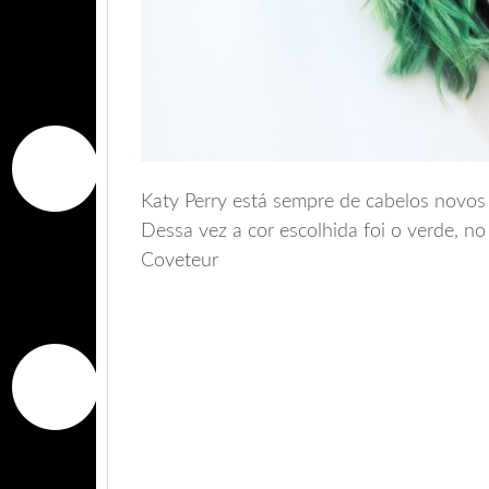
Katy Perry está sempre de cabelos novos
Dessa vez a cor escolhida foi o verde, no
Coveteur