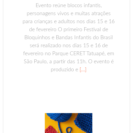
Evento reúne blocos infantis,
personagens vivos e muitas atrações
para crianças e adultos nos dias 15 e 16
de fevereiro O primeiro Festival de
Bloquinhos e Bandas Infantis do Brasil
será realizado nos dias 15 e 16 de
fevereiro no Parque CERET Tatuapé, em
São Paulo, a partir das 11h. O evento é
produzido e
[…]