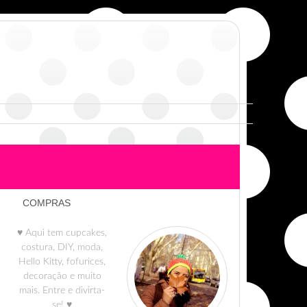
COMPRAS
♥ Aqui tem cupcakes,
costura, DIY, moda,
Hello Kitty, fofurices,
decoração e muito
mais. Entre e divirta-
se! ♥