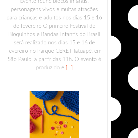
Evento reúne blocos infantis,
personagens vivos e muitas atrações
para crianças e adultos nos dias 15 e 16
de fevereiro O primeiro Festival de
Bloquinhos e Bandas Infantis do Brasil
será realizado nos dias 15 e 16 de
fevereiro no Parque CERET Tatuapé, em
São Paulo, a partir das 11h. O evento é
produzido e
[…]