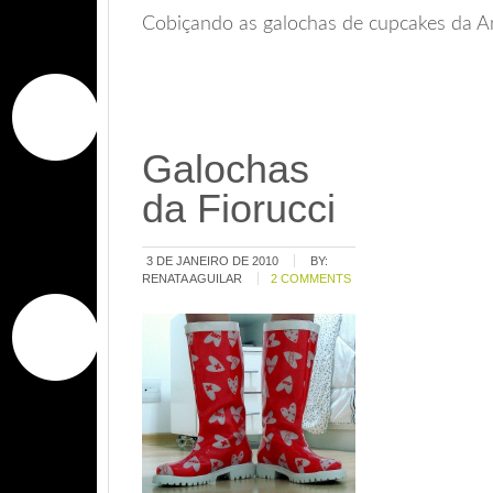
Cobiçando as galochas de cupcakes da A
Galochas
da Fiorucci
3 DE JANEIRO DE 2010
BY:
RENATA AGUILAR
2 COMMENTS