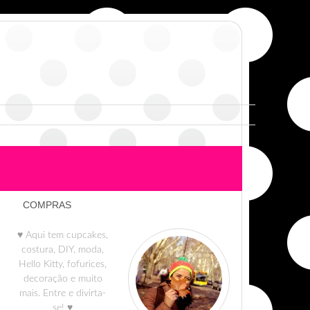
COMPRAS
♥ Aqui tem cupcakes,
costura, DIY, moda,
Hello Kitty, fofurices,
decoração e muito
mais. Entre e divirta-
se! ♥