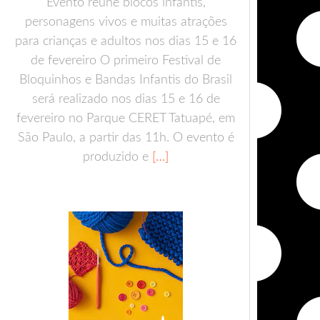
Evento reúne blocos infantis,
personagens vivos e muitas atrações
para crianças e adultos nos dias 15 e 16
de fevereiro O primeiro Festival de
Bloquinhos e Bandas Infantis do Brasil
será realizado nos dias 15 e 16 de
fevereiro no Parque CERET Tatuapé, em
São Paulo, a partir das 11h. O evento é
produzido e
[…]