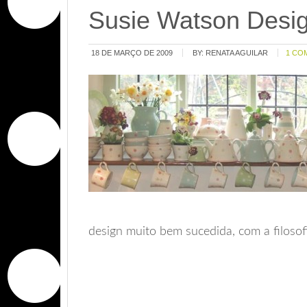
Susie Watson Desi
18 DE MARÇO DE 2009
BY:
RENATA AGUILAR
1 CO
design muito bem sucedida, com a filoso