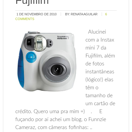
Fujifilm
1 DE NOVEMBRO DE 2010
BY:
RENATA AGUILAR
6
COMMENTS
Alucinei
com a Instax
mini 7 da
Fujifilm, além
de fotos
instantâneas
(lógico!) elas
têm o
tamanho de
um cartão de
crédito. Quero uma pra mim =) . E
fuçando por aí achei um blog, o Funnzie
Cameraz, com câmeras fofinhas: ..