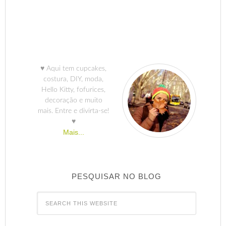
♥ Aqui tem cupcakes,
costura, DIY, moda,
Hello Kitty, fofurices,
decoração e muito
mais. Entre e divirta-se!
♥
Mais...
PESQUISAR NO BLOG