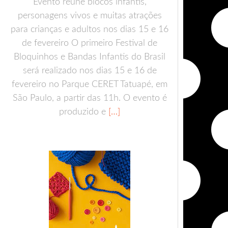
Evento reúne blocos infantis,
personagens vivos e muitas atrações
para crianças e adultos nos dias 15 e 16
de fevereiro O primeiro Festival de
Bloquinhos e Bandas Infantis do Brasil
será realizado nos dias 15 e 16 de
fevereiro no Parque CERET Tatuapé, em
São Paulo, a partir das 11h. O evento é
produzido e
[…]