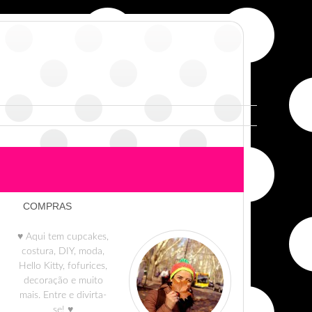
COMPRAS
♥ Aqui tem cupcakes,
costura, DIY, moda,
Hello Kitty, fofurices,
decoração e muito
mais. Entre e divirta-
se! ♥