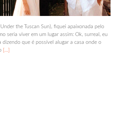
(Under the Tuscan Sun), fiquei apaixonada pelo
mo seria viver em um lugar assim: Ok, surreal, eu
a dizendo que é possível alugar a casa onde o
o
[…]