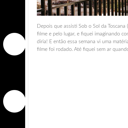
Depois que assisti Sob o Sol da Toscana 
filme e pelo lugar, e fiquei imaginando co
diria! E então essa semana vi uma matéri
filme foi rodado. Até fiquei sem ar quand