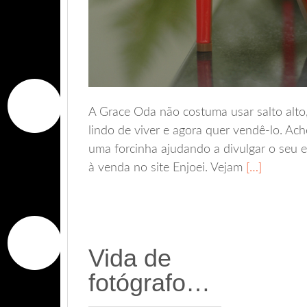
A Grace Oda não costuma usar salto alt
lindo de viver e agora quer vendê-lo. Ach
uma forcinha ajudando a divulgar o seu 
à venda no site Enjoei. Vejam
[…]
Vida de
fotógrafo…