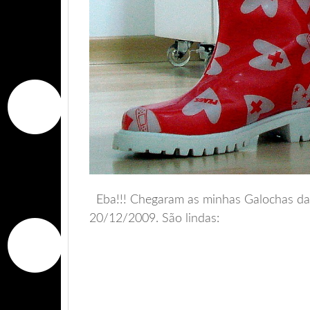
Eba!!! Chegaram as minhas Galochas da 
20/12/2009. São lindas: