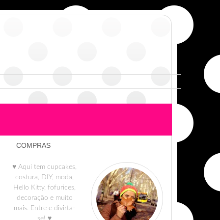
COMPRAS
♥ Aqui tem cupcakes,
costura, DIY, moda,
Hello Kitty, fofurices,
decoração e muito
mais. Entre e divirta-
se! ♥