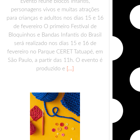
Evento reúne blocos infantis,
personagens vivos e muitas atrações
para crianças e adultos nos dias 15 e 16
de fevereiro O primeiro Festival de
Bloquinhos e Bandas Infantis do Brasil
será realizado nos dias 15 e 16 de
fevereiro no Parque CERET Tatuapé, em
São Paulo, a partir das 11h. O evento é
produzido e
[…]