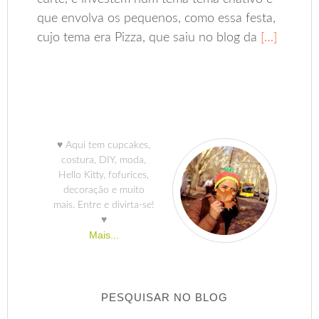
que envolva os pequenos, como essa festa,
cujo tema era Pizza, que saiu no blog da
[…]
♥ Aqui tem cupcakes,
costura, DIY, moda,
Hello Kitty, fofurices,
decoração e muito
mais. Entre e divirta-se!
♥
Mais...
PESQUISAR NO BLOG