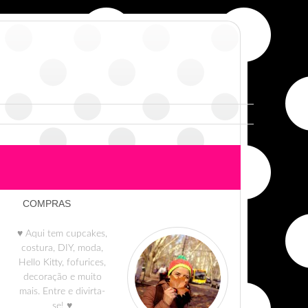
COMPRAS
♥ Aqui tem cupcakes,
costura, DIY, moda,
Hello Kitty, fofurices,
decoração e muito
mais. Entre e divirta-
se! ♥