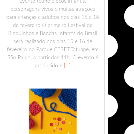
Evento reúne blocos infantis,
personagens vivos e muitas atrações
para crianças e adultos nos dias 15 e 16
de fevereiro O primeiro Festival de
Bloquinhos e Bandas Infantis do Brasil
será realizado nos dias 15 e 16 de
fevereiro no Parque CERET Tatuapé, em
São Paulo, a partir das 11h. O evento é
produzido e
[…]