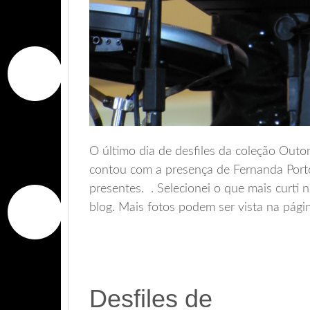
O último dia de desfiles da coleção Out
contou com a presença de Fernanda Port
presentes. . Selecionei o que mais curti n
blog. Mais fotos podem ser vista na pá
Desfiles de