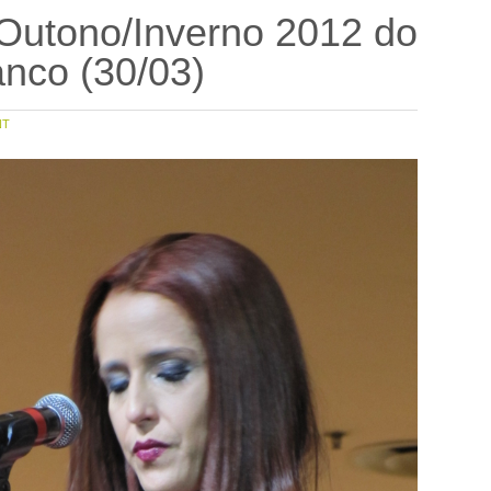
 Outono/Inverno 2012 do
anco (30/03)
NT