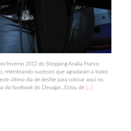
ono/Inverno 2012 do Shopping Anália Franco
o, relembrando sucessos que agradaram a todos
este último dia de desfile para colocar aqui no
gina do facebook do Devagar…Estou de
[…]