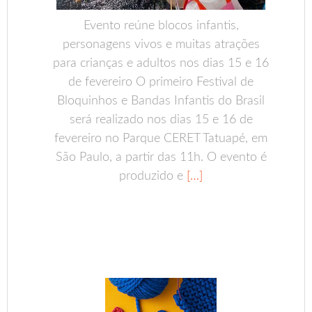
Evento reúne blocos infantis,
personagens vivos e muitas atrações
para crianças e adultos nos dias 15 e 16
de fevereiro O primeiro Festival de
Bloquinhos e Bandas Infantis do Brasil
será realizado nos dias 15 e 16 de
fevereiro no Parque CERET Tatuapé, em
São Paulo, a partir das 11h. O evento é
produzido e
[…]