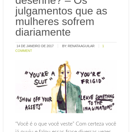
desenhe? – Os
julgamentos que as
mulheres sofrem
diariamente
14 DE JANEIRO DE 2017
BY:
RENATA AGUILAR
1
COMMENT
“Você é o que você veste” Com certeza você