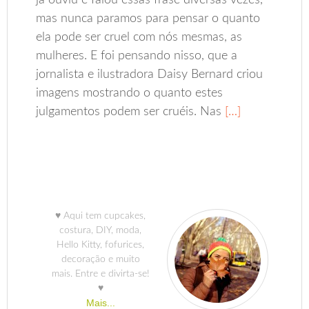
já ouviu e falou essas frase diversas vezes,
mas nunca paramos para pensar o quanto
ela pode ser cruel com nós mesmas, as
mulheres. E foi pensando nisso, que a
jornalista e ilustradora Daisy Bernard criou
imagens mostrando o quanto estes
julgamentos podem ser cruéis. Nas
[…]
♥ Aqui tem cupcakes,
costura, DIY, moda,
Hello Kitty, fofurices,
decoração e muito
mais. Entre e divirta-se!
♥
Mais...